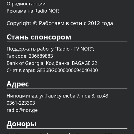
О радиостанции
Реклама на Radio NOR
Copyright © Работаем в сети с 2012 года
Стань спонсором
Поддержать работу "Radio - TV NOR";
Tax code: 236689883
Bank of Georgia, Код банка: BAGAGE 22
Счет в лари: GE36BG0000000694040400
Адрес
Ниноцминда. ул.Тависуплеба 7, под.3, кв.43
0361-223303
radio@nor.ge
Доноры