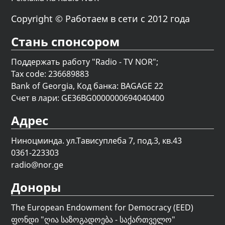
Copyright © Работаем в сети с 2012 года
Стань спонсором
Поддержать работу "Radio - TV NOR";
Tax code: 236689883
Bank of Georgia, Код банка: BAGAGE 22
Счет в лари: GE36BG0000000694040400
Адрес
Ниноцминда. ул.Тависуплеба 7, под.3, кв.43
0361-223303
radio@nor.ge
Доноры
The European Endowment for Democracy (EED)
ფონდი "
ღია საზოგადოება - საქართველო
"