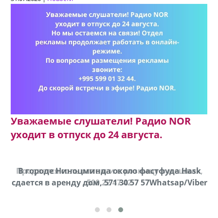
Уважаемые слушатели! Радио NOR
уходит в отпуск до 24 августа.
Продается соль оптом и в розницу в мешках,
В городе Ниноцминда около фастфуда Hask
cдается в аренду дом, 571 30 57 57Whatsap/Viber
500 22 47 42