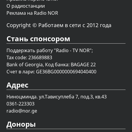
О радиостанции
Реклама на Radio NOR
Copyright © Работаем в сети с 2012 года
Стань спонсором
Поддержать работу "Radio - TV NOR";
Tax code: 236689883
Bank of Georgia, Код банка: BAGAGE 22
Счет в лари: GE36BG0000000694040400
Адрес
Ниноцминда. ул.Тависуплеба 7, под.3, кв.43
0361-223303
radio@nor.ge
Доноры