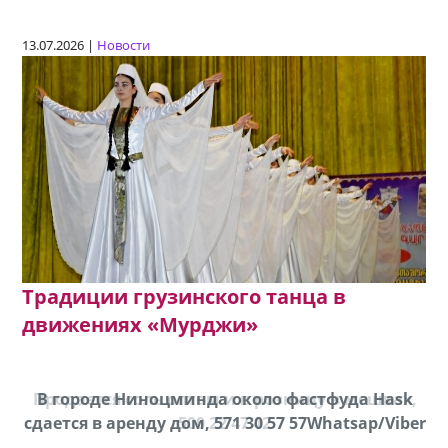
13.07.2026 |
Новости
Традиции грузинского танца в
движениях «Мурджи»
Продается соль оптом и в розницу в мешках,
В городе Ниноцминда около фастфуда Hask
cдается в аренду дом, 571 30 57 57Whatsap/Viber
500 22 47 42