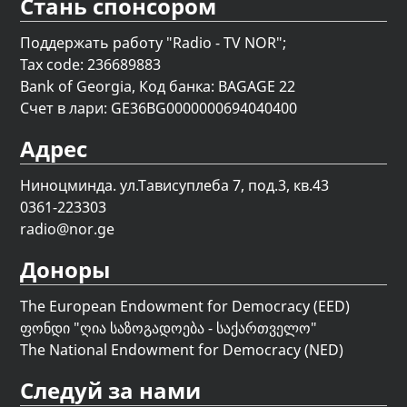
Стань спонсором
Поддержать работу "Radio - TV NOR";
Tax code: 236689883
Bank of Georgia, Код банка: BAGAGE 22
Счет в лари: GE36BG0000000694040400
Адрес
Ниноцминда. ул.Тависуплеба 7, под.3, кв.43
0361-223303
radio@nor.ge
Доноры
The European Endowment for Democracy (EED)
ფონდი "
ღია საზოგადოება - საქართველო
"
The National Endowment for Democracy (NED)
Следуй за нами