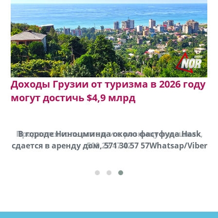
Доходы Грузии от туризма в 2026 году
могут достичь $4,9 млрд
Продается соль оптом и в розницу в мешках,
В городе Ниноцминда около фастфуда Hask
cдается в аренду дом, 571 30 57 57Whatsap/Viber
500 22 47 42