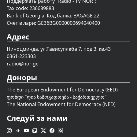
Поддержать работу "Radio - TV NOR";
Tax code: 236689883
Bank of Georgia, Код банка: BAGAGE 22
Счет в лари: GE36BG0000000694040400
Адрес
Ниноцминда. ул.Тависуплеба 7, под.3, кв.43
0361-223303
radio@nor.ge
Доноры
The European Endowment for Democracy (EED)
ფონდი "
ღია საზოგადოება - საქართველო
"
The National Endowment for Democracy (NED)
Следуй за нами