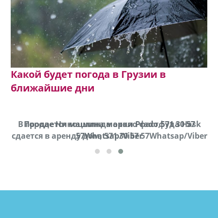
Какой будет погода в Грузии в
ближайшие дни
В городе Ниноцминда около фастфуда Hask
Продается машина марки Prado,571 30 57
П
cдается в аренду дом, 571 30 57 57Whatsap/Viber
57Whatsap/Viber