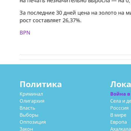
на печать незначительно выросла — на 0,
За последние 30 дней цена на золото на 
рост составляет 26,37%.
BPN
Политика
Лок
Криминал
Война в
Олигархия
Села и д
Власть
Росссия
Выборы
В мире
Оппозиция
Европа
Закон
Ахалкал