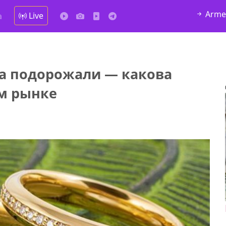
Arme
Live
а
а подорожали — какова
ом рынке