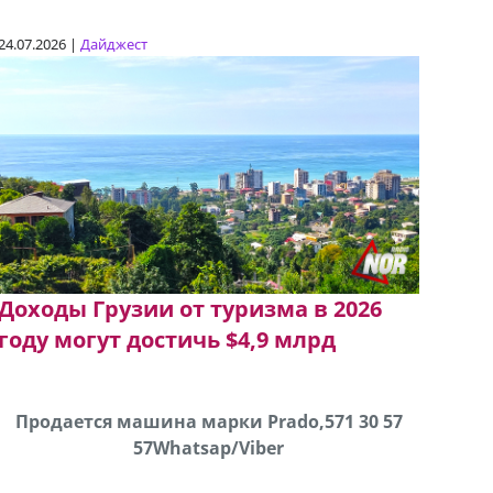
24.07.2026 |
Дайджест
Доходы Грузии от туризма в 2026
году могут достичь $4,9 млрд
Продаются грабли под лощадь ,+995 551 08 62
Продается машина марки Prado,571 30 57
В горо
57Whatsap/Viber
72