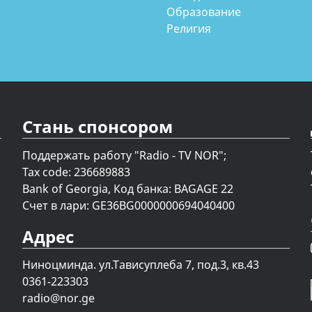
Образование
Религия
Стань спонсором
Поддержать работу "Radio - TV NOR";
Tax code: 236689883
Bank of Georgia, Код банка: BAGAGE 22
Счет в лари: GE36BG0000000694040400
Адрес
Ниноцминда. ул.Тависуплеба 7, под.3, кв.43
0361-223303
radio@nor.ge