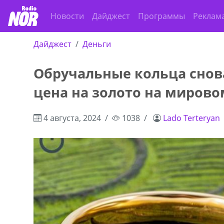
Новости
Дайджест
Программы
Реклам
Дайджест
Деньги
Обручальные кольца снов
цена на золото на миров
4 августа, 2024
1038
Lado Terteryan