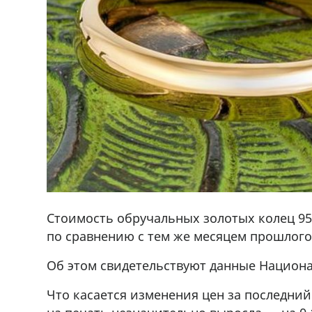
Стоимость обручальных золотых колец 958
по сравнению с тем же месяцем прошлого
Об этом свидетельствуют данные Национа
,+995 551 08 62
В городе Ниноцминда около фастфу
cдается в аренду дом, 571 30 5
Что касается изменения цен за последний
57Whatsap/Viber