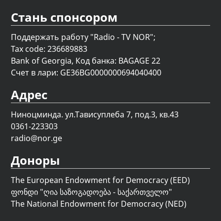
Стань спонсором
Поддержать работу "Radio - TV NOR";
Tax code: 236689883
Bank of Georgia, Код банка: BAGAGE 22
Счет в лари: GE36BG0000000694040400
Адрес
Ниноцминда. ул.Тависуплеба 7, под.3, кв.43
0361-223303
radio@nor.ge
Доноры
The European Endowment for Democracy (EED)
ფონდი "
ღია საზოგადოება - საქართველო
"
The National Endowment for Democracy (NED)