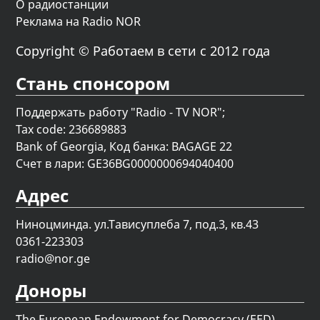
О радиостанции
Реклама на Radio NOR
Copyright © Работаем в сети с 2012 года
Стань спонсором
Поддержать работу "Radio - TV NOR";
Tax code: 236689883
Bank of Georgia, Код банка: BAGAGE 22
Счет в лари: GE36BG0000000694040400
Адрес
Ниноцминда. ул.Тависуплеба 7, под.3, кв.43
0361-223303
radio@nor.ge
Доноры
The European Endowment for Democracy (EED)