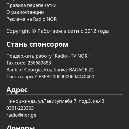
Правила перепечатки
О радиостанции
Реклама на Radio NOR
Copyright © Работаем в сети с 2012 года
Стань спонсором
Поддержать работу "Radio - TV NOR";
Tax code: 236689883
Bank of Georgia, Код банка: BAGAGE 22
Счет в лари: GE36BG0000000694040400
Адрес
Ниноцминда. ул.Тависуплеба 7, под.3, кв.43
0361-223303
radio@nor.ge
Доноры