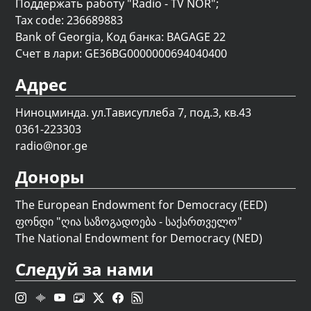
Поддержать работу "Radio - TV NOR";
Tax code: 236689883
Bank of Georgia, Код банка: BAGAGE 22
Счет в лари: GE36BG0000000694040400
Адрес
Ниноцминда. ул.Тависуплеба 7, под.3, кв.43
0361-223303
radio@nor.ge
Доноры
The European Endowment for Democracy (EED)
ფონდი "
ღია საზოგადოება - საქართველო
"
The National Endowment for Democracy (NED)
Следуй за нами