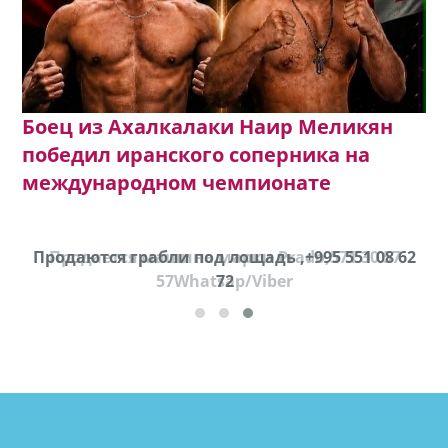
Боец из Ахалкалаки Наир Меликян
победил иранского соперника на
международном чемпионате
Продаются грабли под лощадь ,+995 551 08 62
Продается машина марки Prado,571 30 57
57Whatsap/Viber
72
cд