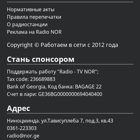
Нормативные акты
Правила перепечатки
О радиостанции
Реклама на Radio NOR
Copyright © Работаем в сети с 2012 года
Стань спонсором
Поддержать работу "Radio - TV NOR";
Tax code: 236689883
Bank of Georgia, Код банка: BAGAGE 22
Счет в лари: GE36BG0000000694040400
Адрес
Ниноцминда. ул.Тависуплеба 7, под.3, кв.43
0361-223303
radio@nor.ge