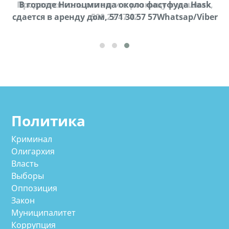
Продается соль оптом и в розницу в мешках,
В городе Ниноцминда около фастфуда Hask
cдается в аренду дом, 571 30 57 57Whatsap/Viber
500 22 47 42
Политика
Криминал
Олигархия
Власть
Выборы
Оппозиция
Закон
Муниципалитет
Коррупция