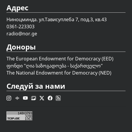
Адрес
Ниноцминда. ул.Тависуплеба 7, под.3, кв.43
0361-223303
radio@nor.ge
Доноры
The European Endowment for Democracy (EED)
ფონდი "
ღია საზოგადოება - საქართველო
"
The National Endowment for Democracy (NED)
Следуй за нами