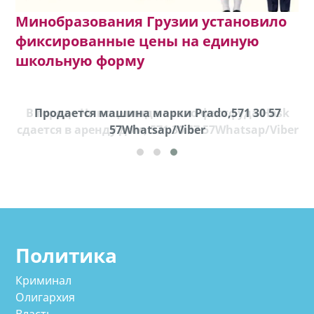
Минобразования Грузии установило
фиксированные цены на единую
школьную форму
В городе Ниноцминда около фастфуда Hask
Продается машина марки Prado,571 30 57
П
cдается в аренду дом, 571 30 57 57Whatsap/Viber
57Whatsap/Viber
Политика
Криминал
Олигархия
Власть