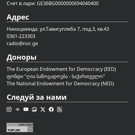
Счет в лари: GE36BG0000000694040400
Адрес
Ниноцминда. ул.Тависуплеба 7, под.3, кв.43
0361-223303
radio@nor.ge
Доноры
The European Endowment for Democracy (EED)
ფონდი "
ღია საზოგადოება - საქართველო
"
The National Endowment for Democracy (NED)
Следуй за нами