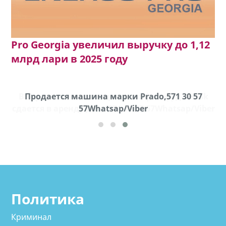
Pro Georgia увеличил выручку до 1,12
млрд лари в 2025 году
k
Продается машина марки Prado,571 30 57
П
ber
57Whatsap/Viber
Политика
Криминал