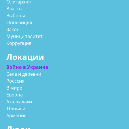
Олигархия
Власть
Выборы
Оппозиция
Закон
Муниципалитет
Коррупция
Локации
Война в Украине
Села и деревни
Росссия
В мире
Европа
Ахалкалаки
Тбилиси
Армения
Люди