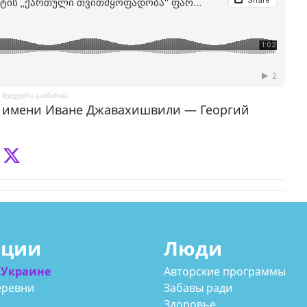
 შეხვედრა გაიმართა
и имени Иване Джавахишвили — Георгий
ации
Люди
 Украине
Авторские программы
еревни
Забавы ради
Здоровье