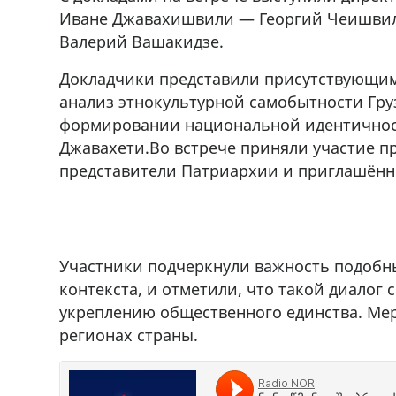
r
71Whatsapp/Viber
Иване Джавахишвили — Георгий Чеишвили
Валерий Вашакидзе.
Докладчики представили присутствующим
анализ этнокультурной самобытности Груз
формировании национальной идентичност
Джавахети.Во встрече приняли участие п
представители Патриархии и приглашённ
Участники подчеркнули важность подобны
контекста, и отметили, что такой диало
укреплению общественного единства. Мер
регионах страны.