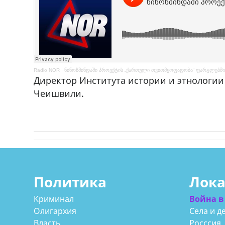
Radio NOR
·
ნინოწმინდაში პროექტის „ქართული თვითმყოფადობა“ ფარგლებში
Директор Института истории и этнологи
Чеишвили.
Политика
Лок
Криминал
Война в
Олигархия
Села и д
Власть
Росссия