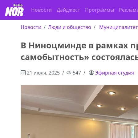
Новости
Дайджест
Программы
Реклам
Новости
Люди и общество
Муниципалите
В Ниноцминде в рамках п
самобытность» состоялась
21 июля, 2025
547
Эфирная студия