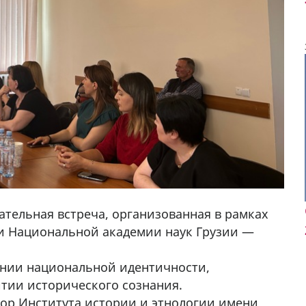
ательная встреча, организованная в рамках
 и Национальной академии наук Грузии —
ении национальной идентичности,
алка
Продается соль оптом и в розницу в
итии исторического сознания.
4
мешках, 500 22 47 42
тор Института истории и этнологии имени