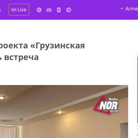
Arme
Live
а
т
роекта «Грузинская
 встреча