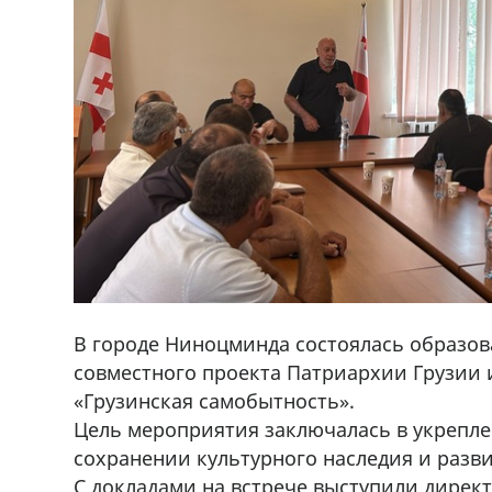
В городе Ниноцминда состоялась образов
совместного проекта Патриархии Грузии
«Грузинская самобытность».
Цель мероприятия заключалась в укрепл
фастфуда Hask
Срочно на трассе Ниноцминда-Ц
сохранении культурного наследия и разв
71 30 57
продается объект,+995 574 40 7
С докладами на встрече выступили дирек