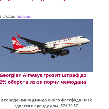
31.07.2026 |
Дайджест
Georgian Airways грозит штраф до
2% оборота из-за порчи чемодана
В городе Ниноцминда около фастфуда Hask
Сро
cдается в аренду дом, 571 30 57