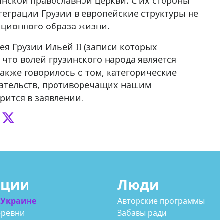
нской православной церкви. С их стороны
нтеграции Грузии в европейские структуры не
иционного образа жизни.
ея Грузии Ильей II (записи которых
 что волей грузинского народа является
акже говорилось о том, категорические
зательств, противоречащих нашим
орится в заявлении.
ации
Люди
 Украине
Авторские программы
еревни
Забавы ради