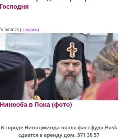
Господня
01.06.2026 |
Новости
Нинооба в Пока (фото)
В городе Ниноцминда около фастфуда Hask
Продается машина марки Prado,571 30 57
Про
cдается в аренду дом, 571 30 57
57Whatsap/Viber