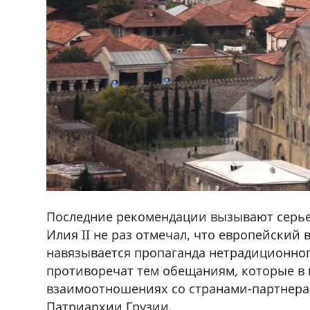
Последние рекомендации вызывают серье
Илия II не раз отмечал, что европейский 
навязывается пропаганда нетрадиционно
противоречат тем обещаниям, которые в
ado,571 30 57
Продается соль оптом и в розниц
взаимоотношениях со странами-партнерам
r
мешках, 500 22 47 42
Патриархии Грузии.