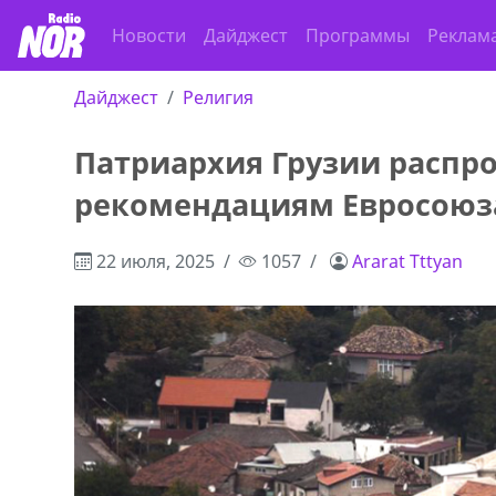
Новости
Дайджест
Программы
Реклам
Дайджест
Религия
Патриархия Грузии распро
рекомендациям Евросоюз
22 июля, 2025
1057
Ararat Tttyan