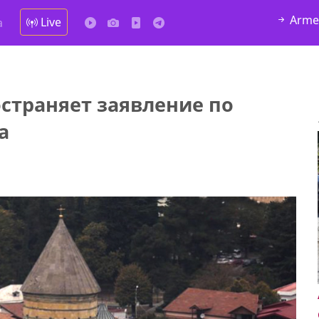
Arme
Live
а
страняет заявление по
а