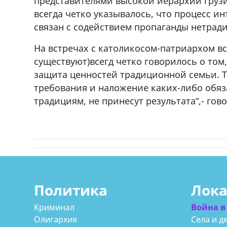
представителями высокой иерархии грузи
всегда четко указывалось, что процесс и
связан с содействием пропаганды нетрад
На встречах с католикосом-патриархом вс
существуют)всегд четко говорилось о том,
защита ценностей традиционной семьи. Т
требования и наложение каких-либо обя
традициям, не принесут результата“,- гов
Политика
Лок
Криминал
Война в
Олигархия
Села и д