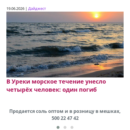
19.06.2026 |
Дайджест
В Уреки морское течение унесло
четырёх человек: один погиб
Продается соль оптом и в розницу в мешках,
500 22 47 42
cд