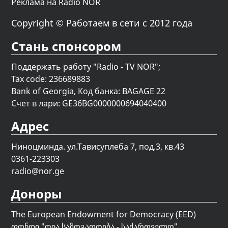
Реклама на Radio NOR
Copyright © Работаем в сети с 2012 года
Стань спонсором
Поддержать работу "Radio - TV NOR";
Tax code: 236689883
Bank of Georgia, Код банка: BAGAGE 22
Счет в лари: GE36BG0000000694040400
Адрес
Ниноцминда. ул.Тависуплеба 7, под.3, кв.43
0361-223303
radio@nor.ge
Доноры
The European Endowment for Democracy (EED)
ფონდი "
ღია საზოგადოება - საქართველო
"