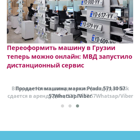
Переоформить машину в Грузии
теперь можно онлайн: МВД запустило
дистанционный сервис
В городе Ниноцминда около фастфуда Hask
Продается машина марки Prado,571 30 57
П
cдается в аренду дом, 571 30 57 57Whatsap/Viber
57Whatsap/Viber