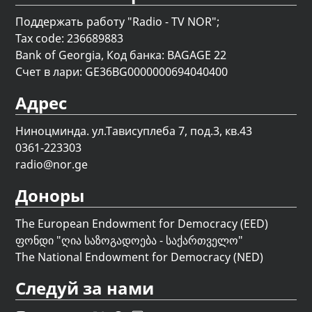
Поддержать работу "Radio - TV NOR";
Tax code: 236689883
Bank of Georgia, Код банка: BAGAGE 22
Счет в лари: GE36BG0000000694040400
Адрес
Ниноцминда. ул.Тависуплеба 7, под.3, кв.43
0361-223303
radio@nor.ge
Доноры
The European Endowment for Democracy (EED)
ფონდი "
ღია საზოგადოება - საქართველო
"
The National Endowment for Democracy (NED)
Следуй за нами