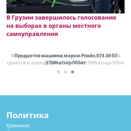
В Грузии завершилось голосование
на выборах в органы местного
самоуправления
В городе Ниноцминда около фастфуда Hask
Продается машина марки Prado,571 30 57
П
cдается в аренду дом, 571 30 57 57Whatsap/Viber
57Whatsap/Viber
Политика
Криминал