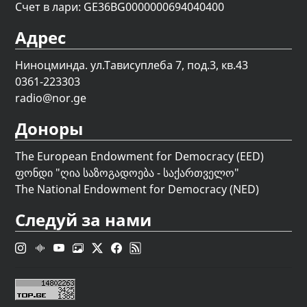
Счет в лари: GE36BG0000000694040400
Адрес
Ниноцминда. ул.Тависуплеба 7, под.3, кв.43
0361-223303
radio@nor.ge
Доноры
The European Endowment for Democracy (EED)
ფონდი "
ღია საზოგადოება - საქართველო
"
The National Endowment for Democracy (NED)
Следуй за нами