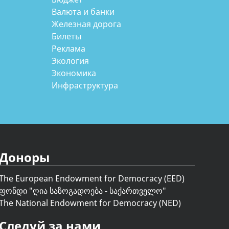
Валюта и банки
Железная дорога
Билеты
Реклама
Экология
Экономика
Инфраструктура
Доноры
The European Endowment for Democracy (EED)
ფონდი "
ღია საზოგადოება - საქართველო
"
The National Endowment for Democracy (NED)
Следуй за нами