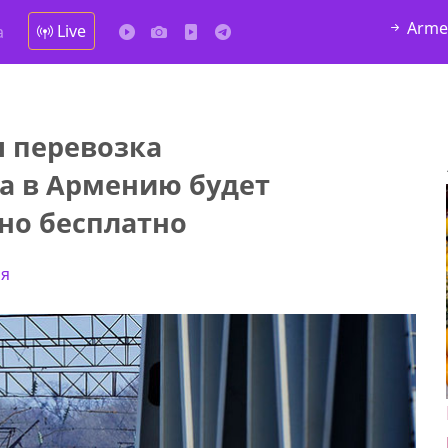
Arme
Live
а
 перевозка
а в Армению будет
но бесплатно
ия