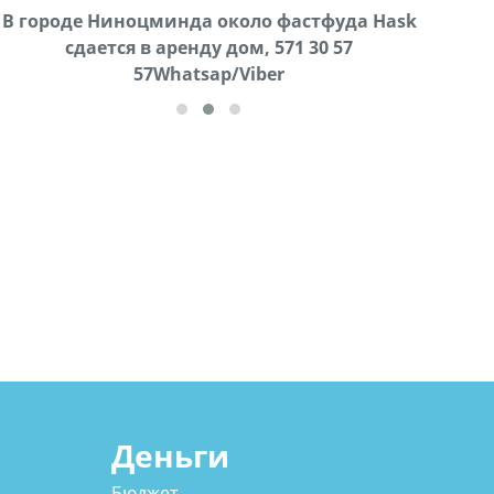
В городе Ниноцминда около фастфуда Hask
Продается машина марки Prado,571 30 57
Про
cдается в аренду дом, 571 30 57
57Whatsap/Viber
57Whatsap/Viber
Деньги
Бюджет