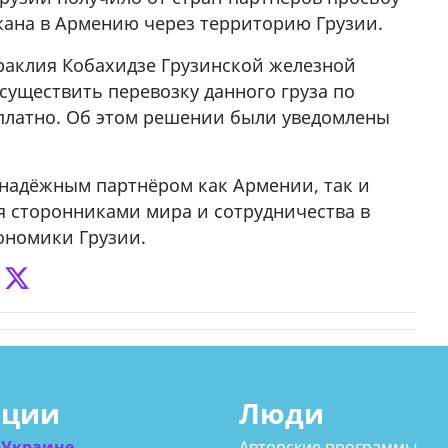
у в
жана в Армению через территорию Грузии.
аклия Кобахидзе Грузинской железной
существить перевозку данного груза по
платно. Об этом решении были уведомлены
 надёжным партнёром как Армении, так и
я сторонниками мира и сотрудничества в
ономики Грузии.
ации
Люди
 Украине
Авторские программы