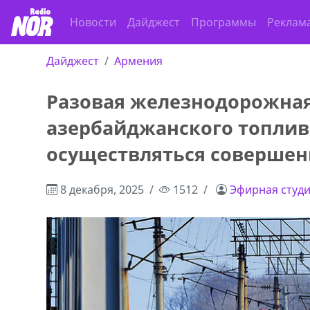
Новости
Дайджест
Программы
Реклам
Дайджест
Армения
Разовая железнодорожная
азербайджанского топлив
осуществляться совершен
8 декабря, 2025
1512
Эфирная студ