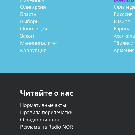
Олигархия
Села и д
Власть
Росссия
Выборы
В мире
Оппозиция
Европа
Закон
Ахалкал
Муниципалитет
Тбилиси
Коррупция
Армения
Читайте о нас
Нормативные акты
Правила перепечатки
О радиостанции
Реклама на Radio NOR