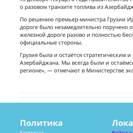
ado,571 30 57
Продается соль оптом и в розниц
о разовом транзите топлива из Азербайд
r
мешках, 500 22 47 42
По решению премьер-министра Грузии Ир
дороге было незамедлительно поручено о
железной дороге разово и полностью бес
официальные стороны.
Грузия была и остаётся стратегическим и
Азербайджана. Мы всегда были и остаёмс
регионе», — отмечают в Министерстве эк
Политика
Лок
Криминал
Война в