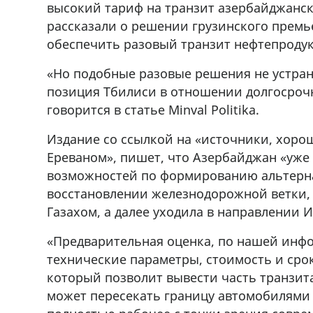
высокий тариф на транзит азербайджанск
,+995 551 08 62
В городе Ниноцминда около фастфу
рассказали о решении грузинского премь
cдается в аренду дом, 571 30 5
обеспечить разовый транзит нефтепродук
57Whatsap/Viber
«Но подобные разовые решения не устран
позиция Тбилиси в отношении долгосроч
говорится в статье Minval Politika.
Издание со ссылкой на «источники, хоро
Ереваном», пишет, что Азербайджан «уже
возможностей по формированию альтерна
восстановлении железнодорожной ветки, к
Газахом, а далее уходила в направлении 
«Предварительная оценка, по нашей инфо
технические параметры, стоимость и сро
который позволит вывести часть транзита
может пересекать границу автомобилями