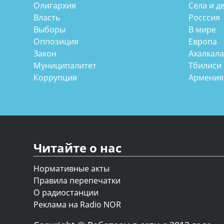
Олигархия
Села и д
Власть
Росссия
Выборы
В мире
Оппозиция
Европа
Закон
Ахалкал
Муниципалитет
Тбилиси
Коррупция
Армения
Читайте о нас
Нормативные акты
Правила перепечатки
О радиостанции
Реклама на Radio NOR