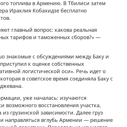
ого топлива в Армению. В Тбилиси затем
да Hask
ера Ираклия Кобахидзе бесплатно
7
тов.
яют главный вопрос: какова реальная
ных тарифов и таможенных сборов?» —
шо знакомые с обсуждениями между Баку и
 приступил к оценке собственных
тивной логистической оси». Речь идет о
оторая в советское время соединяла Баку с
Иджевана.
рмации, уже началась: изучаются
ки возможного восстановления участка,
 из грузинской зависимости. Далее груз
 и направляться вглубь Армении — решение