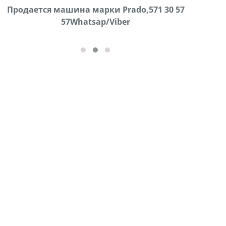
Продаются грабли под лощадь ,+995 551 08 62
Продается машина марки Prado,571 30 57
В горо
57Whatsap/Viber
72