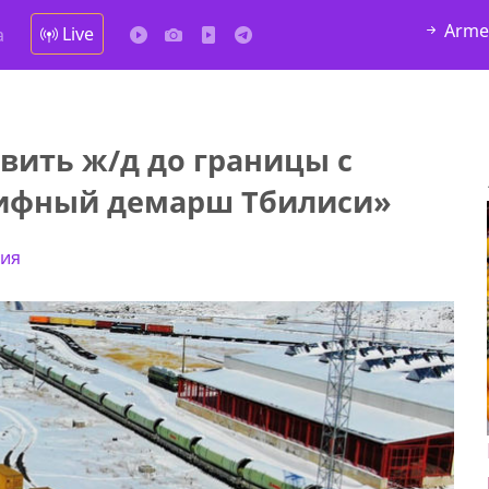
Arme
Live
а
вить ж/д до границы с
рифный демарш Тбилиси»
дия