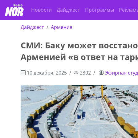
Новости
Дайджест
Программы
Реклам
Дайджест
Армения
СМИ: Баку может восстано
Арменией «в ответ на та
10 декабря, 2025
2302
Эфирная сту