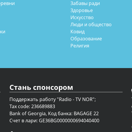
еревни
Забавы ради
Здоровье
Искусство
Люди и общество
аки
Ковид
Образование
Религия
Стань спонсором
Поддержать работу "Radio - TV NOR";
Tax code: 236689883
Bank of Georgia, Код банка: BAGAGE 22
Счет в лари: GE36BG0000000694040400