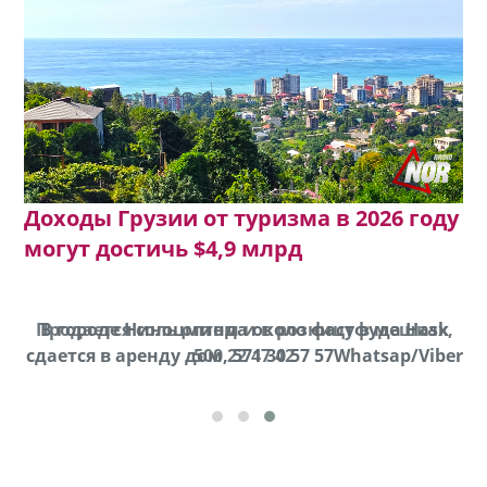
Доходы Грузии от туризма в 2026 году
могут достичь $4,9 млрд
Продается соль оптом и в розницу в мешках,
В городе Ниноцминда около фастфуда Hask
cдается в аренду дом, 571 30 57 57Whatsap/Viber
500 22 47 42