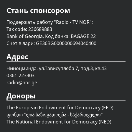
Стань спонсором
Поддержать работу "Radio - TV NOR";
Tax code: 236689883
Bank of Georgia, Код банка: BAGAGE 22
Счет в лари: GE36BG0000000694040400
Адрес
Ниноцминда. ул.Тависуплеба 7, под.3, кв.43
0361-223303
radio@nor.ge
Доноры
The European Endowment for Democracy (EED)
ფონდი "
ღია საზოგადოება - საქართველო
"
The National Endowment for Democracy (NED)