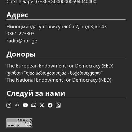
Счет в лари: GE36BG0000000694040400
Адрес
Ниноцминда. ул.Тависуплеба 7, под.3, кв.43
0361-223303
radio@nor.ge
Доноры
The European Endowment for Democracy (EED)
ფონდი "
ღია საზოგადოება - საქართველო
"
The National Endowment for Democracy (NED)
Следуй за нами