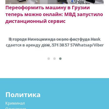
Переоформить машину в Грузии
теперь можно онлайн: МВД запустило
дистанционный сервис
Продается соль оптом и в розницу в мешках,
В городе Ниноцминда около фастфуда Hask
cдается в аренду дом, 571 30 57 57Whatsap/Viber
500 22 47 42
Политика
Криминал
Олигархия