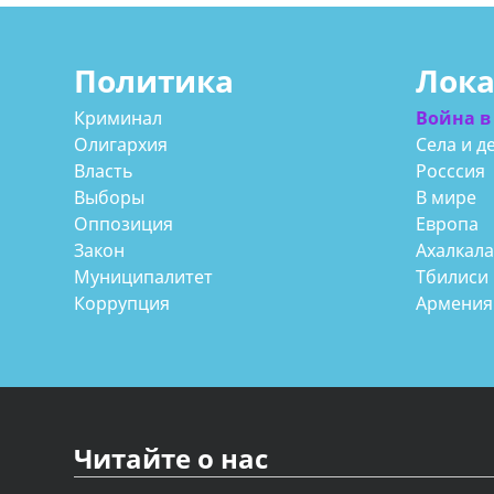
Политика
Лок
Криминал
Война в
Олигархия
Села и д
Власть
Росссия
Выборы
В мире
Оппозиция
Европа
Закон
Ахалкал
Муниципалитет
Тбилиси
Коррупция
Армения
Читайте о нас