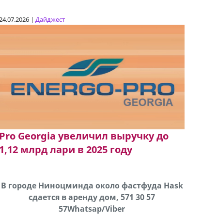
24.07.2026 |
Дайджест
Pro Georgia увеличил выручку до
1,12 млрд лари в 2025 году
В городе Ниноцминда около фастфуда Hask
Продается машина марки Prado,571 30 57
Про
cдается в аренду дом, 571 30 57
57Whatsap/Viber
57Whatsap/Viber