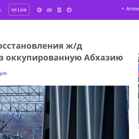
Arme
Live
а
осстановления ж/д
ез оккупированную Абхазию
дия