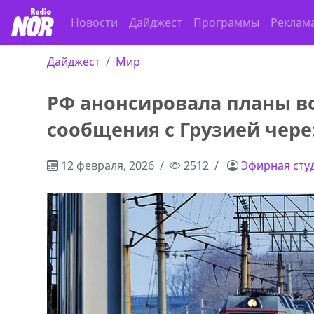
Новости
Дайджест
Программы
Реклам
Дайджест
Мир
РФ анонсировала планы в
сообщения с Грузией чер
12 февраля, 2026
2512
Эфирная сту