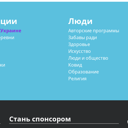
ации
Люди
 Украине
Авторские программы
еревни
Забавы ради
Здоровье
Искусство
Люди и общество
аки
Ковид
Образование
Религия
Стань спонсором