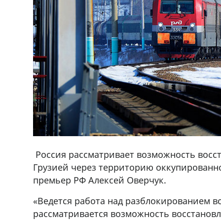
Россия рассматривает возможность восс
Грузией через территорию оккупированно
премьер РФ Алексей Оверчук.
ado,571 30 57
Продается соль оптом и в розниц
«Ведется работа над разблокированием вс
r
мешках, 500 22 47 42
рассматривается возможность восстанов