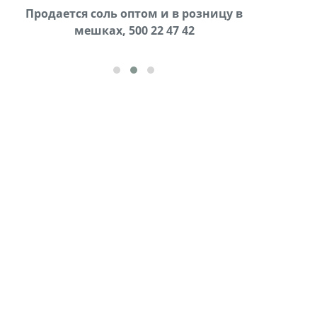
В городе Ниноцминда около фастфуда Hask
Продается соль оптом и в розницу в
Сро
cдается в аренду дом, 571 30 57
мешках, 500 22 47 42
57Whatsap/Viber