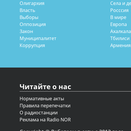
Олигархия
Села и д
Власть
Росссия
Выборы
В мире
Оппозиция
Европа
Закон
Ахалкал
Муниципалитет
Тбилиси
Коррупция
Армения
Читайте о нас
Нормативные акты
Правила перепечатки
О радиостанции
Реклама на Radio NOR