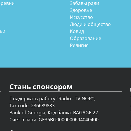
еревни
Забавы ради
Здоровье
Искусство
Люди и общество
аки
Ковид
Образование
Религия
Стань спонсором
Поддержать работу "Radio - TV NOR";
Tax code: 236689883
Bank of Georgia, Код банка: BAGAGE 22
Счет в лари: GE36BG0000000694040400