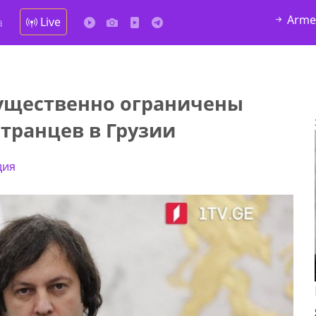
Arme
Live
а
существенно ограничены
транцев в Грузии
дия