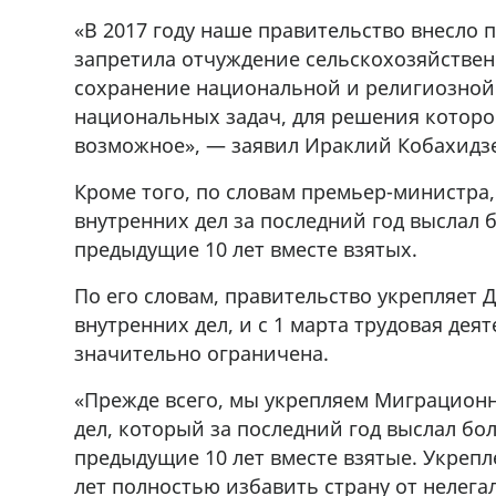
фастфуда Hask
Срочно на трассе Ниноцминда-Ц
«В 2017 году наше правительство внесло 
71 30 57
продается объект,+995 574 40 7
запретила отчуждение сельскохозяйствен
r
71Whatsapp/Viber
сохранение национальной и религиозной
национальных задач, для решения которо
возможное», — заявил Ираклий Кобахидз
Кроме того, по словам премьер-министра
внутренних дел за последний год выслал 
предыдущие 10 лет вместе взятых.
По его словам, правительство укрепляет
внутренних дел, и с 1 марта трудовая дея
значительно ограничена.
«Прежде всего, мы укрепляем Миграцион
дел, который за последний год выслал бо
предыдущие 10 лет вместе взятые. Укрепл
лет полностью избавить страну от нелега