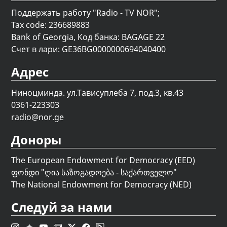
Поддержать работу "Radio - TV NOR";
Tax code: 236689883
Bank of Georgia, Код банка: BAGAGE 22
Счет в лари: GE36BG0000000694040400
Адрес
Ниноцминда. ул.Тависуплеба 7, под.3, кв.43
0361-223303
radio@nor.ge
Доноры
The European Endowment for Democracy (EED)
ფონდი "
ღია საზოგადოება - საქართველო
"
The National Endowment for Democracy (NED)
Следуй за нами