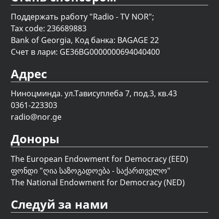
Поддержать работу "Radio - TV NOR";
Tax code: 236689883
Bank of Georgia, Код банка: BAGAGE 22
Счет в лари: GE36BG0000000694040400
Адрес
Ниноцминда. ул.Тависуплеба 7, под.3, кв.43
0361-223303
radio@nor.ge
Доноры
The European Endowment for Democracy (EED)
ფონდი "
ღია საზოგადოება - საქართველო
"
The National Endowment for Democracy (NED)
Следуй за нами