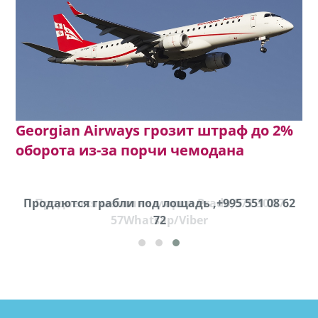
Georgian Airways грозит штраф до 2%
оборота из-за порчи чемодана
Продаются грабли под лощадь ,+995 551 08 62
72
cд