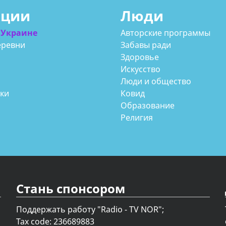
ации
Люди
 Украине
Авторские программы
еревни
Забавы ради
Здоровье
Искусство
Люди и общество
аки
Ковид
Образование
Религия
Стань спонсором
Поддержать работу "Radio - TV NOR";
Tax code: 236689883