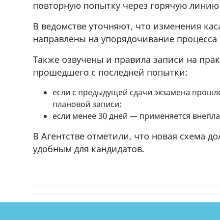
повторную попытку через горячую линию 
r
мешках, 500 22 47 42
В ведомстве уточняют, что изменения ка
направлены на упорядочивание процесса 
Также озвучены и правила записи на пра
прошедшего с последней попытки:
если с предыдущей сдачи экзамена прошло
плановой записи;
если менее 30 дней — применяется внепла
В Агентстве отметили, что новая схема д
удобным для кандидатов.