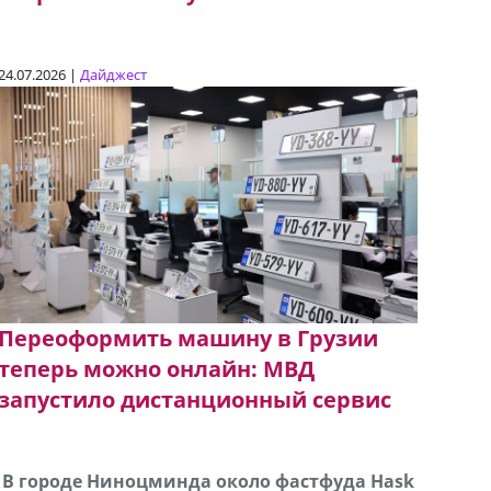
24.07.2026 |
Дайджест
Переоформить машину в Грузии
теперь можно онлайн: МВД
запустило дистанционный сервис
В городе Ниноцминда около фастфуда Hask
Продается машина марки Prado,571 30 57
Про