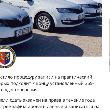
стило процедуру записи на практический
торых подходит к концу установленный 365-
го удостоверения.
пели сдать экзамен на права в течение года
стрее зафиксировать данные и записаться на
у в