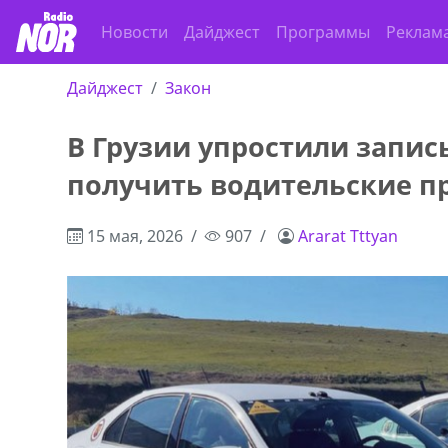
Новости
Дайджест
Программы
Реклам
Дайджест
Закон
В Грузии упростили запись
получить водительские пр
15 мая, 2026
907
Ararat Tttyan