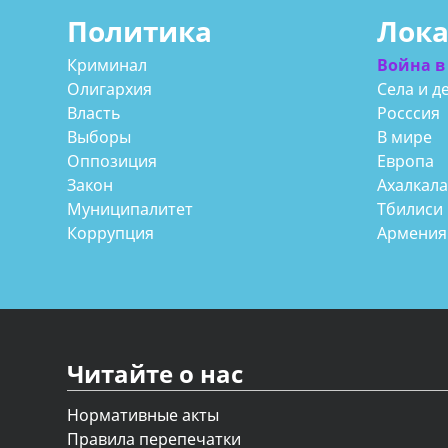
Политика
Лок
Криминал
Война в
Олигархия
Села и д
Власть
Росссия
Выборы
В мире
Оппозиция
Европа
Закон
Ахалкал
Муниципалитет
Тбилиси
Коррупция
Армения
Читайте о нас
Нормативные акты
Правила перепечатки