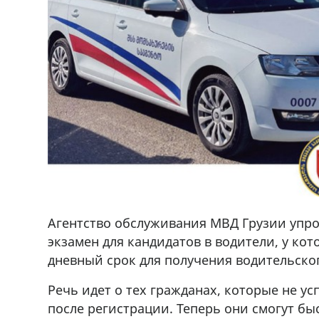
Агентство обслуживания МВД Грузии упро
экзамен для кандидатов в водители, у ко
дневный срок для получения водительско
Речь идет о тех гражданах, которые не ус
после регистрации. Теперь они смогут бы
ado,571 30 57
Продается соль оптом и в розниц