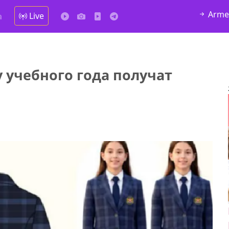
Arme
Live
а
 учебного года получат