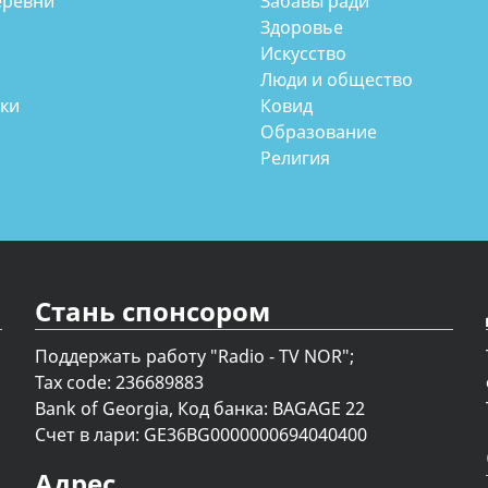
еревни
Забавы ради
Здоровье
Искусство
Люди и общество
аки
Ковид
Образование
Религия
Стань спонсором
Поддержать работу "Radio - TV NOR";
Tax code: 236689883
Bank of Georgia, Код банка: BAGAGE 22
Счет в лари: GE36BG0000000694040400
Адрес