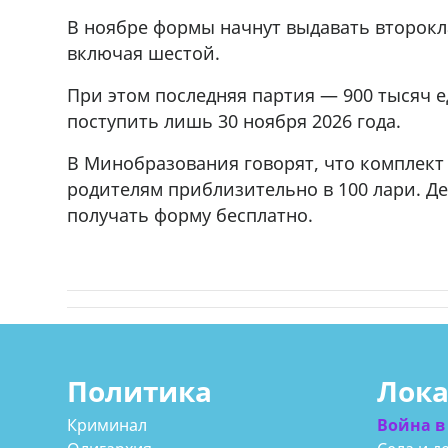
r
мешках, 500 22 47 42
В ноябре формы начнут выдавать второкл
включая шестой.
При этом последняя партия — 900 тысяч 
поступить лишь 30 ноября 2026 года.
В Минобразования говорят, что комплек
родителям приблизительно в 100 лари. Д
получать форму бесплатно.
Политика
Лок
Криминал
Война в