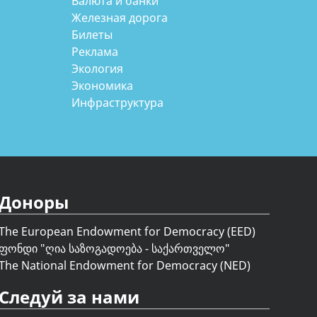
Валюта и банки
Железная дорога
Билеты
Реклама
Экология
Экономика
Инфраструктура
Доноры
The European Endowment for Democracy (EED)
ფონდი "
ღია საზოგადოება - საქართველო
"
The National Endowment for Democracy (NED)
Следуй за нами