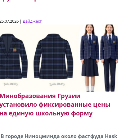
25.07.2026 |
Дайджест
Минобразования Грузии
установило фиксированные цены
на единую школьную форму
В городе Ниноцминда около фастфуда Hask
Продается машина марки Prado,571 30 57
Про