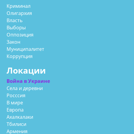
Криминал
Олигархия
Власть
Выборы
Оппозиция
Закон
Муниципалитет
Коррупция
Локации
Война в Украине
Села и деревни
Росссия
В мире
Европа
Ахалкалаки
Тбилиси
Армения