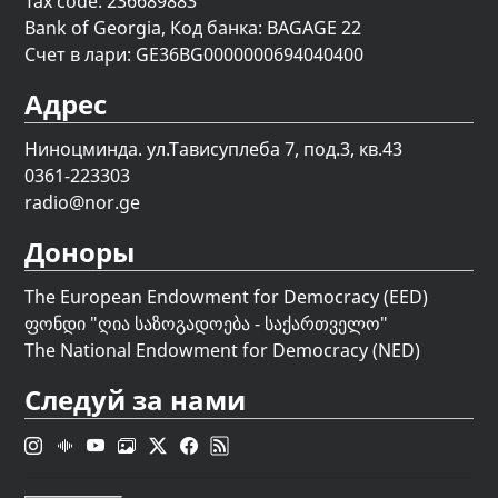
Tax code: 236689883
Bank of Georgia, Код банка: BAGAGE 22
Счет в лари: GE36BG0000000694040400
Адрес
Ниноцминда. ул.Тависуплеба 7, под.3, кв.43
0361-223303
radio@nor.ge
Доноры
The European Endowment for Democracy (EED)
ფონდი "
ღია საზოგადოება - საქართველო
"
The National Endowment for Democracy (NED)
Следуй за нами