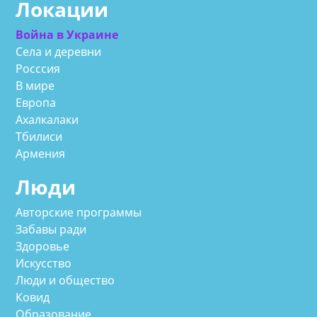
Локации
Война в Украине
Села и деревни
Росссия
В мире
Европа
Ахалкалаки
Тбилиси
Армения
Люди
Авторские программы
Забавы ради
Здоровье
Искусство
Люди и общество
Ковид
Образование