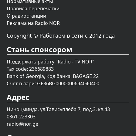
Нормативные акты
Правила перепечатки
О радиостанции
Реклама на Radio NOR
Copyright © Работаем в сети с 2012 года
Стань спонсором
Поддержать работу "Radio - TV NOR";
Tax code: 236689883
Bank of Georgia, Код банка: BAGAGE 22
Счет в лари: GE36BG0000000694040400
Адрес
Ниноцминда. ул.Тависуплеба 7, под.3, кв.43
0361-223303
radio@nor.ge