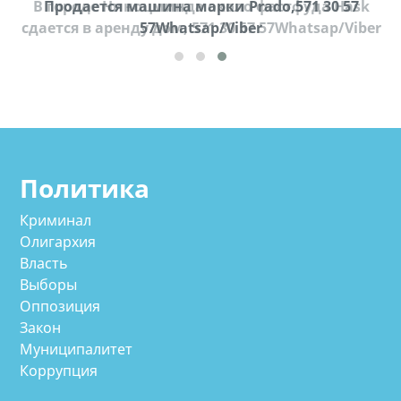
k
Продается машина марки Prado,571 30 57
П
ber
57Whatsap/Viber
Политика
Криминал
Олигархия
Власть
Выборы
Оппозиция
Закон
Муниципалитет
Коррупция