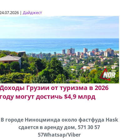
24.07.2026 |
Дайджест
Доходы Грузии от туризма в 2026
году могут достичь $4,9 млрд
В городе Ниноцминда около фастфуда Hask
Продается машина марки Prado,571 30 57
Про
cдается в аренду дом, 571 30 57
57Whatsap/Viber
57Whatsap/Viber