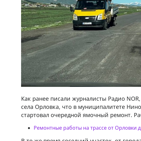
Как ранее писали журналисты Радио NOR, 
села Орловка, что в муниципалитете Нин
стартовал очередной ямочный ремонт. Ра
ado,571 30 57
Продается соль оптом и в розниц
Ремонтные работы на трассе от Орловки
r
мешках, 500 22 47 42
В то же время соседний участок, от города