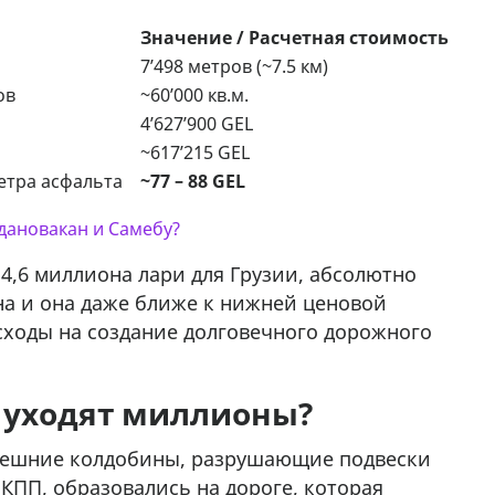
Значение / Расчетная стоимость
7’498 метров (~7.5 км)
ов
~60’000 кв.м.
4’627’900 GEL
~617’215 GEL
етра асфальта
~77 – 88 GEL
дановакан и Самебу?
4,6 миллиона лари для Грузии, абсолютно
на и она даже ближе к нижней ценовой
сходы на создание долговечного дорожного
а уходят миллионы?
ынешние колдобины, разрушающие подвески
ПП, образовались на дороге, которая