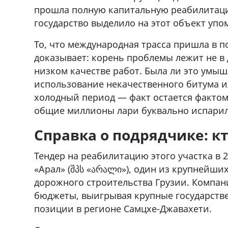
прошла полную капитальную реабилитацию
государство выделило на этот объект упом
То, что международная трасса пришла в п
доказывает: корень проблемы лежит не в
низком качестве работ. Была ли это умы
использование некачественного битума и
холодный период — факт остается фактом:
общие миллионы лари буквально испарил
Справка о подрядчике: кт
Тендер на реабилитацию этого участка в 
«Арал» (შპს «არალი»), один из крупнейши
дорожного строительства Грузии. Компа
бюджеты, выигрывая крупные государств
позиции в регионе Самцхе-Джавахети.