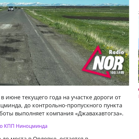
в июне текущего года на участке дороги от
оцминда, до контрольно-пропускного пункта
боты выполняет компания «Джавахавтогза».
у в
 до КПП Ниноцминда
 до моста в Орловке, остается в