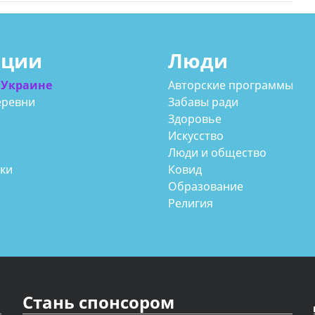
ации
Люди
 Украине
Авторские программы
еревни
Забавы ради
Здоровье
Искусство
Люди и общество
аки
Ковид
Образование
Религия
Стань спонсором