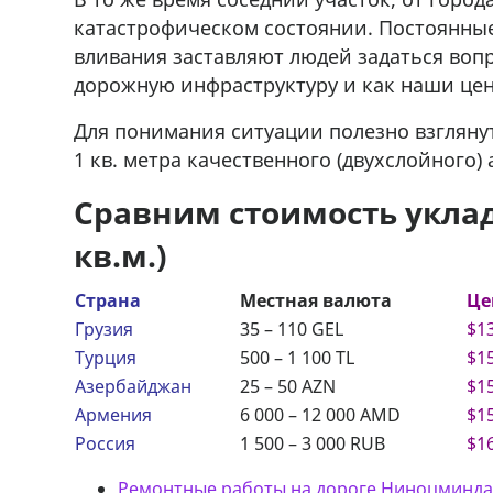
катастрофическом состоянии. Постоянны
вливания заставляют людей задаться вопр
дорожную инфраструктуру и как наши цен
Для понимания ситуации полезно взгляну
1 кв. метра качественного (двухслойного) 
Сравним стоимость уклад
кв.м.)
Страна
Местная валюта
Це
Грузия
35 – 110 GEL
$13
Турция
500 – 1 100 TL
$15
Азербайджан
25 – 50 AZN
$15
Армения
6 000 – 12 000 AMD
$15
Россия
1 500 – 3 000 RUB
$16
Ремонтные работы на дороге Ниноцминда