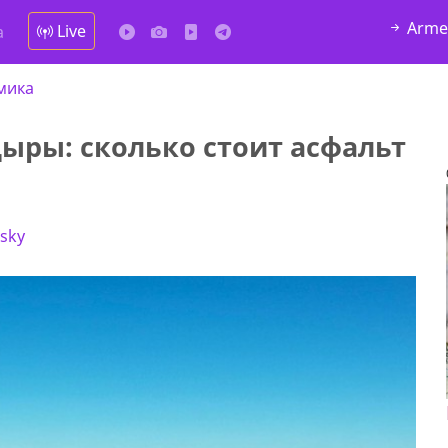
Arme
Live
а
мика
ыры: сколько стоит асфальт
nsky