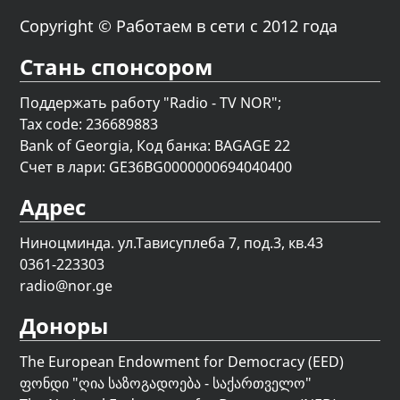
Copyright © Работаем в сети с 2012 года
Стань спонсором
Поддержать работу "Radio - TV NOR";
Tax code: 236689883
Bank of Georgia, Код банка: BAGAGE 22
Счет в лари: GE36BG0000000694040400
Адрес
Ниноцминда. ул.Тависуплеба 7, под.3, кв.43
0361-223303
radio@nor.ge
Доноры
The European Endowment for Democracy (EED)
ფონდი "
ღია საზოგადოება - საქართველო
"