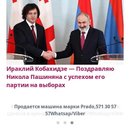
Ираклий Кобахидзе — Поздравляю
Никола Пашиняна с успехом его
партии на выборах
k
Продается машина марки Prado,571 30 57
П
ber
57Whatsap/Viber