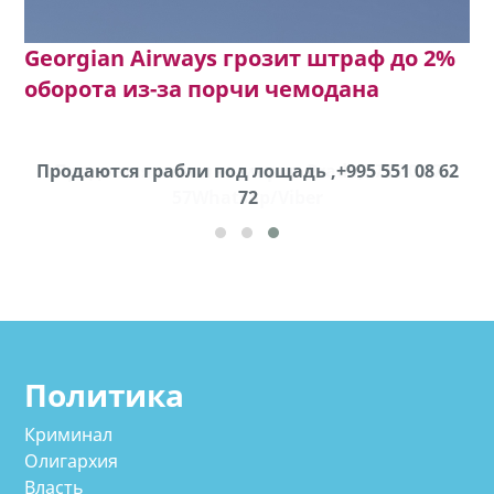
Georgian Airways грозит штраф до 2%
оборота из-за порчи чемодана
Продаются грабли под лощадь ,+995 551 08 62
72
cд
Политика
Криминал
Олигархия
Власть