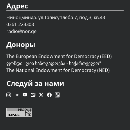
Адрес
Ниноцминда. ул.Тависуплеба 7, под.3, кв.43
0361-223303
radio@nor.ge
Доноры
The European Endowment for Democracy (EED)
ფონდი "
ღია საზოგადოება - საქართველო
"
The National Endowment for Democracy (NED)
Следуй за нами