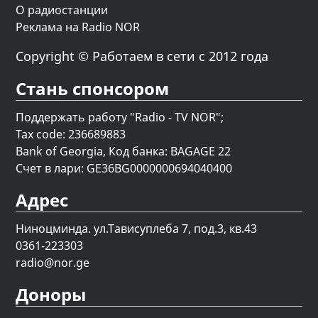
О радиостанции
Реклама на Radio NOR
Copyright © Работаем в сети с 2012 года
Стань спонсором
Поддержать работу "Radio - TV NOR";
Tax code: 236689883
Bank of Georgia, Код банка: BAGAGE 22
Счет в лари: GE36BG0000000694040400
Адрес
Ниноцминда. ул.Тависуплеба 7, под.3, кв.43
0361-223303
radio@nor.ge
Доноры