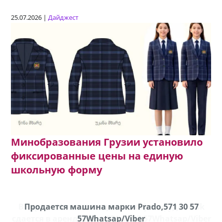
25.07.2026 |
Дайджест
Минобразования Грузии установило
фиксированные цены на единую
школьную форму
k
Продается машина марки Prado,571 30 57
П
ber
57Whatsap/Viber