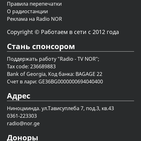
Правила перепечатки
О радиостанции
Реклама на Radio NOR
Copyright © Работаем в сети с 2012 года
Стань спонсором
Поддержать работу "Radio - TV NOR";
Tax code: 236689883
Bank of Georgia, Код банка: BAGAGE 22
Счет в лари: GE36BG0000000694040400
Адрес
Ниноцминда. ул.Тависуплеба 7, под.3, кв.43
0361-223303
radio@nor.ge
Доноры