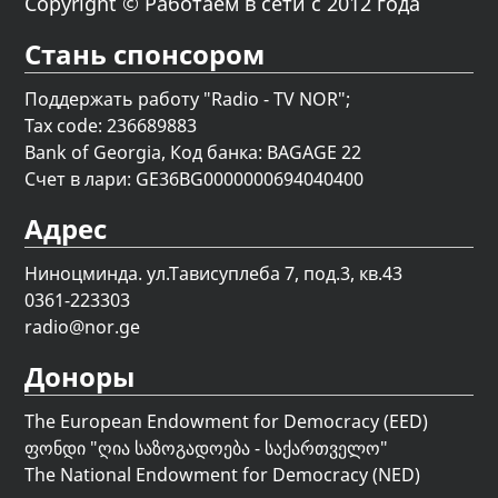
Copyright © Работаем в сети с 2012 года
Стань спонсором
Поддержать работу "Radio - TV NOR";
Tax code: 236689883
Bank of Georgia, Код банка: BAGAGE 22
Счет в лари: GE36BG0000000694040400
Адрес
Ниноцминда. ул.Тависуплеба 7, под.3, кв.43
0361-223303
radio@nor.ge
Доноры
The European Endowment for Democracy (EED)
ფონდი "
ღია საზოგადოება - საქართველო
"
The National Endowment for Democracy (NED)