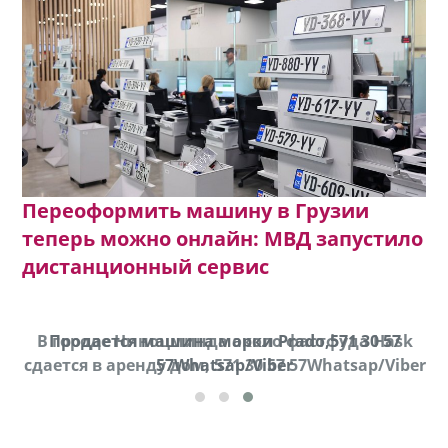
Переоформить машину в Грузии
теперь можно онлайн: МВД запустило
дистанционный сервис
В городе Ниноцминда около фастфуда Hask
Продается машина марки Prado,571 30 57
П
cдается в аренду дом, 571 30 57 57Whatsap/Viber
57Whatsap/Viber