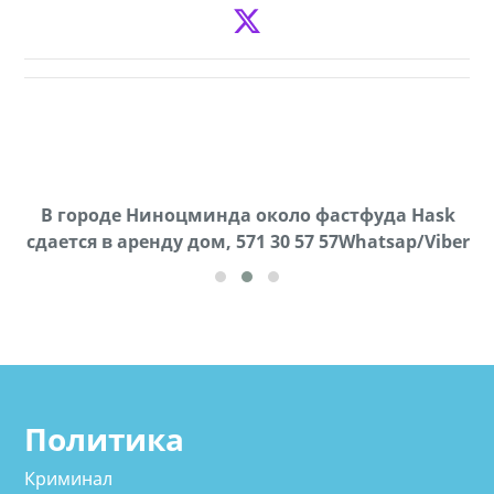
В городе Ниноцминда около фастфуда Hask
Продается машина марки Prado,571 30 57
Пр
cдается в аренду дом, 571 30 57 57Whatsap/Viber
57Whatsap/Viber
Политика
Криминал