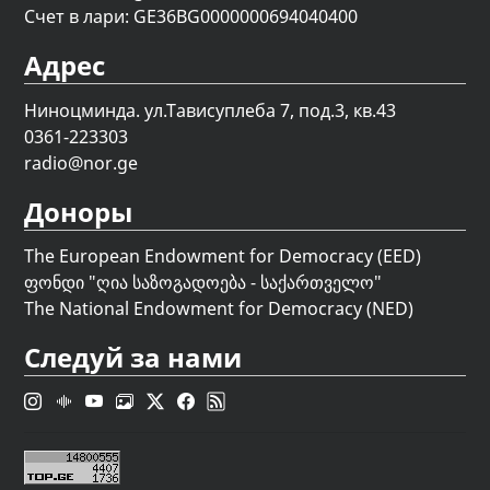
Счет в лари: GE36BG0000000694040400
Адрес
Ниноцминда. ул.Тависуплеба 7, под.3, кв.43
0361-223303
radio@nor.ge
Доноры
The European Endowment for Democracy (EED)
ფონდი "
ღია საზოგადოება - საქართველო
"
The National Endowment for Democracy (NED)
Следуй за нами