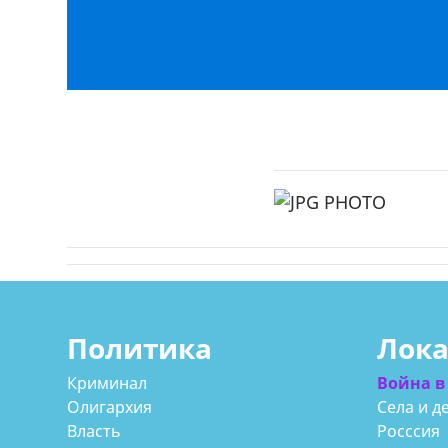
Политика
Лок
Криминал
Война в
Олигархия
Села и д
Власть
Росссия