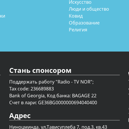
Искусство
Люди и общество
аки
Ковид
Образование
Религия
Стань спонсором
Поддержать работу "Radio - TV NOR";
Tax code: 236689883
Bank of Georgia, Код банка: BAGAGE 22
Счет в лари: GE36BG0000000694040400
Адрес
Ниноцминда. ул.Тависуплеба 7, под.3, кв.43