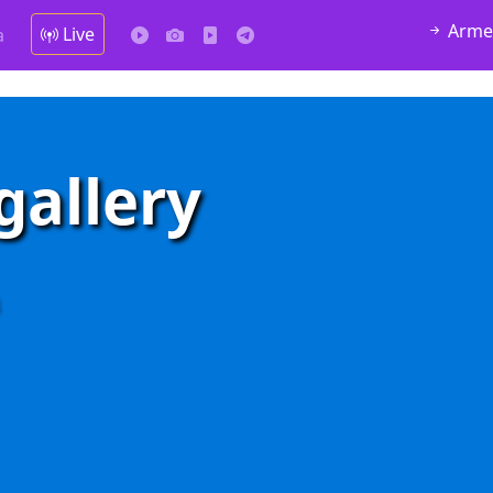
Arme
Live
а
gallery