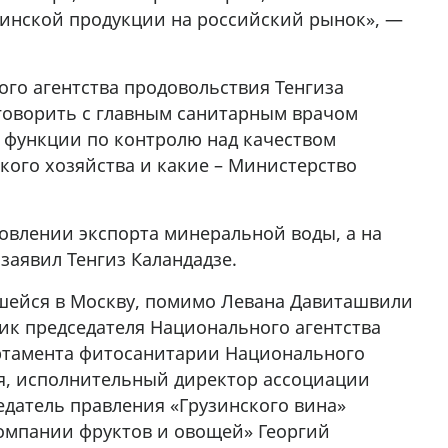
зинской продукции на российский рынок», —
го агентства продовольствия Тенгиза
 говорить с главным санитарным врачом
 функции по контролю над качеством
кого хозяйства и какие – Министерство
новлении экспорта минеральной воды, а на
заявил Тенгиз Каландадзе.
вшейся в Москву, помимо Левана Давиташвили
ник председателя Национального агентства
артамента фитосанитарии Национального
я, исполнительный директор ассоциации
едатель правления «Грузинского вина»
омпании фруктов и овощей» Георгий