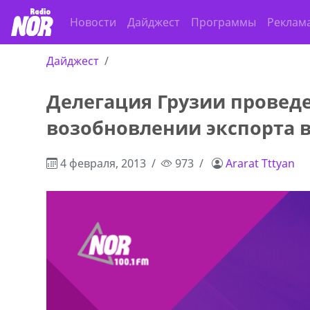
Новости
Дайджест
Программы
Реклам
Дайджест
Делегация Грузии проведе
ado,571 30 57
Продается соль оптом и в розниц
возобновлении экспорта 
r
мешках, 500 22 47 42
4 февраля, 2013
973
Ararat Tttyan