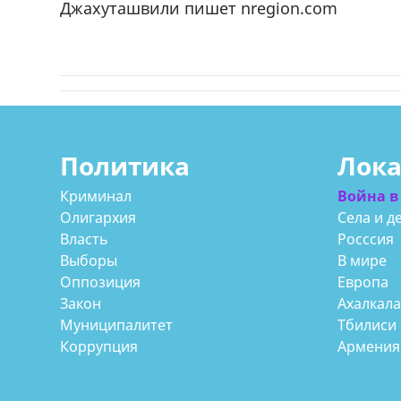
Джахуташвили пишет nregion.com
Политика
Лок
Криминал
Война в
Олигархия
Села и д
Власть
Росссия
Выборы
В мире
Оппозиция
Европа
Закон
Ахалкал
Муниципалитет
Тбилиси
Коррупция
Армения