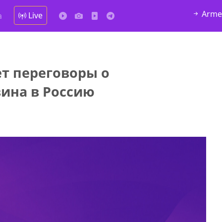
Arme
Live
а
т переговоры о
у в
вина в Россию