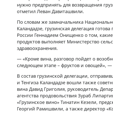
нужно предпринять для возвращения гру
отметил Леван Давиташвили.
По словам же замначальника Национально
Каландадзе, грузинская делегация готова
России Геннадием Онищенко о том, какие
продуктов выполняет Министерство сельс
здравоохранения.
— «Кроме вина, разговор пойдет о возоб
следующем этапе – фруктов и овощей», — 
В состав грузинской делегации, отправи
и Тенгиза Каландадзе вошли также совет
вина Давид Григолия, руководитель Деп
агентства продовольствия Зураб Липарти
«Грузинское вино» Тинатин Кезели, предс
Георгий Рамишвили, а также директор «К