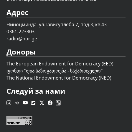
Адрес
Ниноцминда. ул.Тависуплеба 7, под.3, кв.43
0361-223303
radio@nor.ge
Доноры
The European Endowment for Democracy (EED)
ფონდი "
ღია საზოგადოება - საქართველო
"
The National Endowment for Democracy (NED)
Следуй за нами