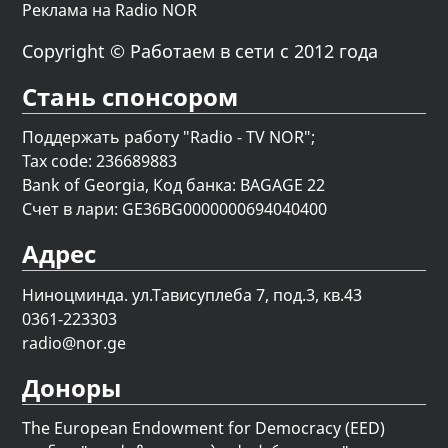
Реклама на Radio NOR
Copyright © Работаем в сети с 2012 года
Стань спонсором
Поддержать работу "Radio - TV NOR";
Tax code: 236689883
Bank of Georgia, Код банка: BAGAGE 22
Счет в лари: GE36BG0000000694040400
Адрес
Ниноцминда. ул.Тависуплеба 7, под.3, кв.43
0361-223303
radio@nor.ge
Доноры
The European Endowment for Democracy (EED)