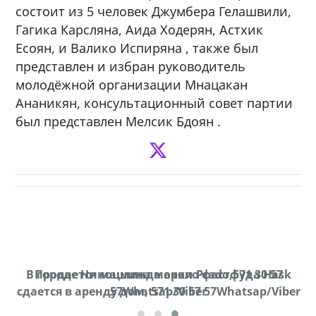
состоит из 5 человек Джумбера Гелашвили,
Гагика Карсляна, Аида Ходерян, Астхик
Есоян, и Валико Испиряна , также был
представлен и избран руководитель
молодёжной организации Мнацакан
Ананикян, консультационный совет партии
был представлен Мелсик Бдоян .
В городе Ниноцминда около фастфуда Hask
Продается машина марки Prado,571 30 57
П
cдается в аренду дом, 571 30 57 57Whatsap/Viber
57Whatsap/Viber