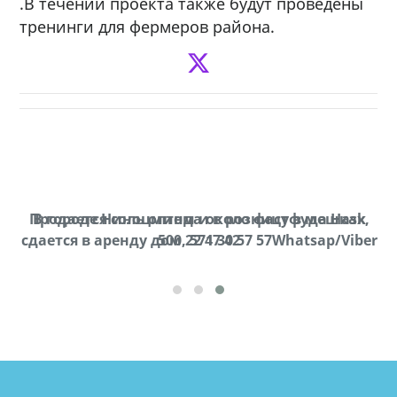
.В течении проекта также будут проведены
тренинги для фермеров района.
Продается соль оптом и в розницу в мешках,
В городе Ниноцминда около фастфуда Hask
cдается в аренду дом, 571 30 57 57Whatsap/Viber
500 22 47 42