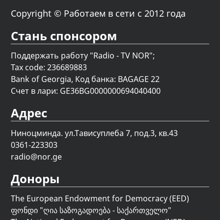
Copyright © Работаем в сети с 2012 года
Стань спонсором
Поддержать работу "Radio - TV NOR";
Tax code: 236689883
Bank of Georgia, Код банка: BAGAGE 22
Счет в лари: GE36BG0000000694040400
Адрес
Ниноцминда. ул.Тависуплеба 7, под.3, кв.43
0361-223303
radio@nor.ge
Доноры
The European Endowment for Democracy (EED)
ფონდი "
ღია საზოგადოება - საქართველო
"