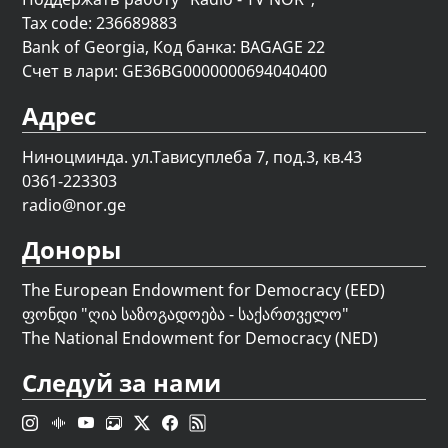
Tax code: 236689883
Bank of Georgia, Код банка: BAGAGE 22
Счет в лари: GE36BG0000000694040400
Адрес
Ниноцминда. ул.Тависуплеба 7, под.3, кв.43
0361-223303
radio@nor.ge
Доноры
The European Endowment for Democracy (EED)
ფონდი "
ღია საზოგადოება - საქართველო
"
The National Endowment for Democracy (NED)
Следуй за нами