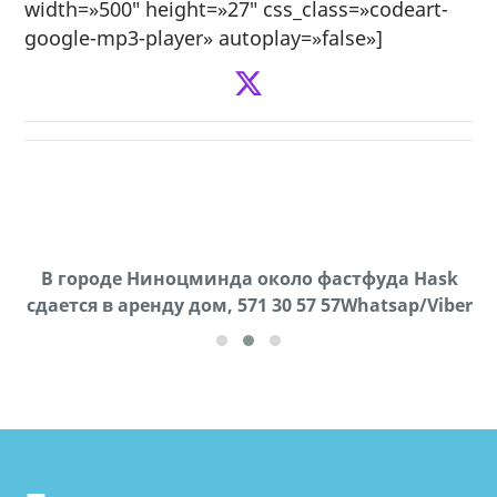
width=»500″ height=»27″ css_class=»codeart-
google-mp3-player» autoplay=»false»]
В городе Ниноцминда около фастфуда Hask
Продается машина марки Prado,571 30 57
П
cдается в аренду дом, 571 30 57 57Whatsap/Viber
57Whatsap/Viber