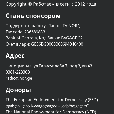
Copyright © Работаем в сети с 2012 года
Стань спонсором
Поддержать работу "Radio - TV NOR";
Tax code: 236689883
Bank of Georgia, Код банка: BAGAGE 22
Счет в лари: GE36BG0000000694040400
Адрес
Ниноцминда. ул.Тависуплеба 7, под.3, кв.43
0361-223303
radio@nor.ge
Доноры
The European Endowment for Democracy (EED)
ფონდი "
ღია საზოგადოება - საქართველო
"
The National Endowment for Democracy (NED)