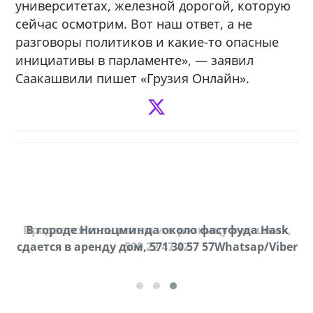
университетах, железной дорогой, которую
сейчас осмотрим. Вот наш ответ, а не
разговоры политиков и какие-то опасные
инициативы в парламенте», — заявил
Саакашвили пишет «Грузия Онлайн».
Продается соль оптом и в розницу в мешках,
В городе Ниноцминда около фастфуда Hask
cдается в аренду дом, 571 30 57 57Whatsap/Viber
500 22 47 42