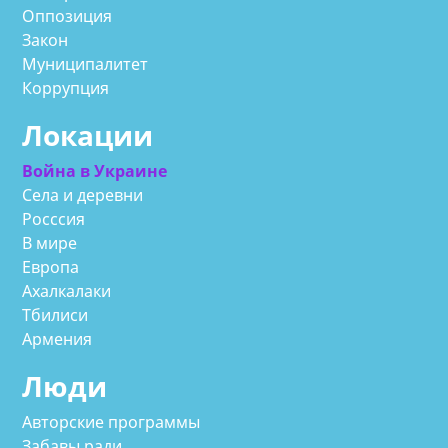
Оппозиция
Закон
Муниципалитет
Коррупция
Локации
Война в Украине
Села и деревни
Росссия
В мире
Европа
Ахалкалаки
Тбилиси
Армения
Люди
Авторские программы
Забавы ради