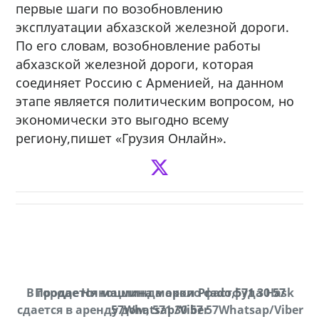
первые шаги по возобновлению
эксплуатации абхазской железной дороги.
По его словам, возобновление работы
абхазской железной дороги, которая
соединяет Россию с Арменией, на данном
этапе является политическим вопросом, но
экономически это выгодно всему
региону,пишет «Грузия Онлайн».
В городе Ниноцминда около фастфуда Hask
Продается машина марки Prado,571 30 57
П
cдается в аренду дом, 571 30 57 57Whatsap/Viber
57Whatsap/Viber