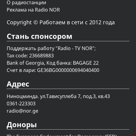
О радиостанции
Реклама на Radio NOR
Copyright © Работаем в сети с 2012 года
Стань спонсором
Поддержать работу "Radio - TV NOR";
Tax code: 236689883
Bank of Georgia, Код банка: BAGAGE 22
Счет в лари: GE36BG0000000694040400
Адрес
Ниноцминда. ул.Тависуплеба 7, под.3, кв.43
0361-223303
radio@nor.ge
Доноры