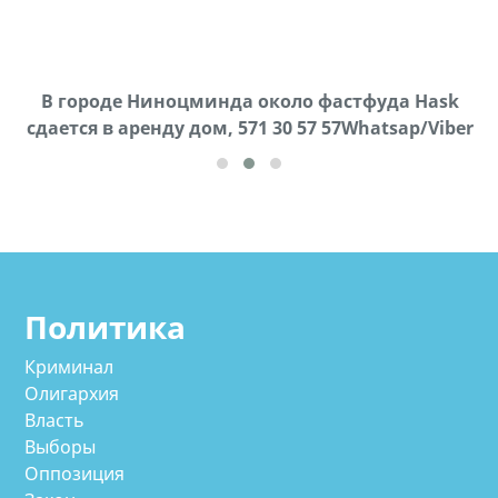
В городе Ниноцминда около фастфуда Hask
Продается машина марки Prado,571 30 57
П
cдается в аренду дом, 571 30 57 57Whatsap/Viber
57Whatsap/Viber
Политика
Криминал
Олигархия
Власть
Выборы
Оппозиция