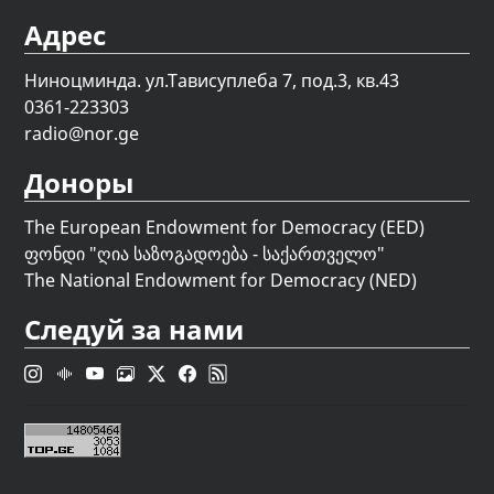
Адрес
Ниноцминда. ул.Тависуплеба 7, под.3, кв.43
0361-223303
radio@nor.ge
Доноры
The European Endowment for Democracy (EED)
ფონდი "
ღია საზოგადოება - საქართველო
"
The National Endowment for Democracy (NED)
Следуй за нами