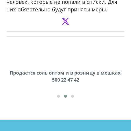
человек, которые не попали в списки. Для
них обязательно будут приняты меры.
Продается соль оптом и в розницу в мешках,
В городе Ниноцминда около фастфуда Hask
cдается в аренду дом, 571 30 57 57Whatsap/Viber
500 22 47 42