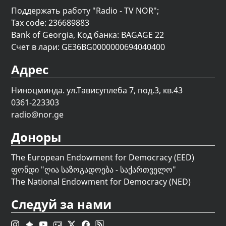
Поддержать работу "Radio - TV NOR";
Tax code: 236689883
Bank of Georgia, Код банка: BAGAGE 22
Счет в лари: GE36BG0000000694040400
Адрес
Ниноцминда. ул.Тависуплеба 7, под.3, кв.43
0361-223303
radio@nor.ge
Доноры
The European Endowment for Democracy (EED)
ფონდი "
ღია საზოგადოება - საქართველო
"
The National Endowment for Democracy (NED)
Следуй за нами